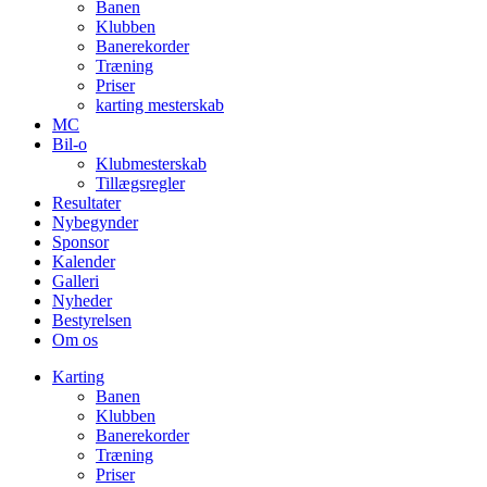
Banen
Klubben
Banerekorder
Træning
Priser
karting mesterskab
MC
Bil-o
Klubmesterskab
Tillægsregler
Resultater
Nybegynder
Sponsor
Kalender
Galleri
Nyheder
Bestyrelsen
Om os
Karting
Banen
Klubben
Banerekorder
Træning
Priser