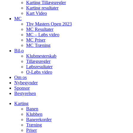
Karting Tillægsregler
Karting resultater
Kart Video
MC
Thy Masters Open 2023
MC Resultater
MC – Løbs video
MC Priser
MC Træning
Bil-o
Klubmesterskab
Tillægsregler
Løbsresultater
O-Løbs video
Om os
Nybegynder
Sponsor
Bestyrelsen
Karting
Banen
Klubben
Banerekorder
Træning
Priser