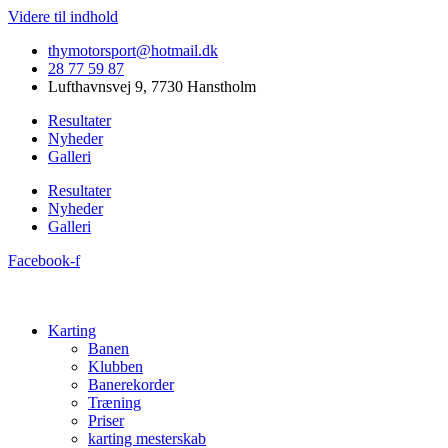
Videre til indhold
thymotorsport@hotmail.dk
28 77 59 87
Lufthavnsvej 9, 7730 Hanstholm
Resultater
Nyheder
Galleri
Resultater
Nyheder
Galleri
Facebook-f
Karting
Banen
Klubben
Banerekorder
Træning
Priser
karting mesterskab