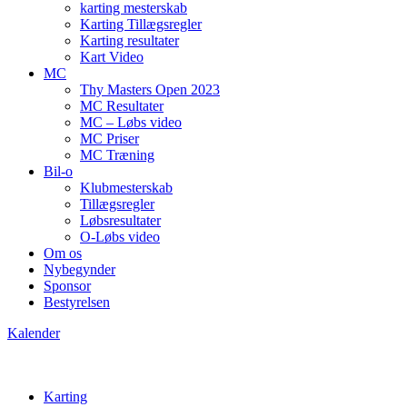
karting mesterskab
Karting Tillægsregler
Karting resultater
Kart Video
MC
Thy Masters Open 2023
MC Resultater
MC – Løbs video
MC Priser
MC Træning
Bil-o
Klubmesterskab
Tillægsregler
Løbsresultater
O-Løbs video
Om os
Nybegynder
Sponsor
Bestyrelsen
Kalender
Karting