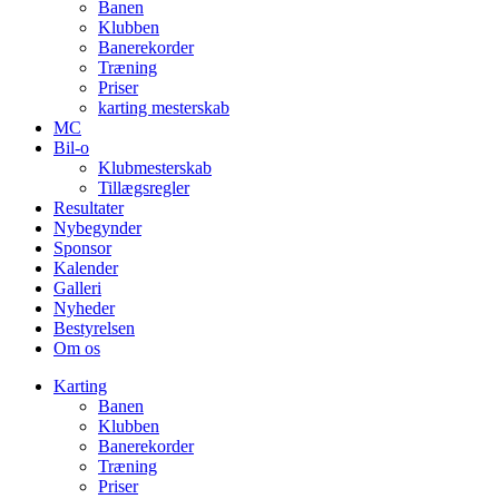
Banen
Klubben
Banerekorder
Træning
Priser
karting mesterskab
MC
Bil-o
Klubmesterskab
Tillægsregler
Resultater
Nybegynder
Sponsor
Kalender
Galleri
Nyheder
Bestyrelsen
Om os
Karting
Banen
Klubben
Banerekorder
Træning
Priser