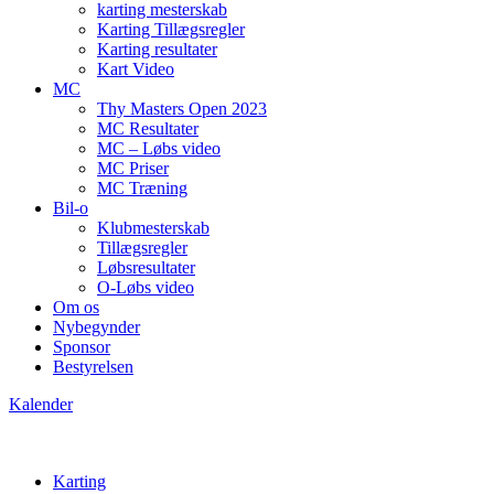
karting mesterskab
Karting Tillægsregler
Karting resultater
Kart Video
MC
Thy Masters Open 2023
MC Resultater
MC – Løbs video
MC Priser
MC Træning
Bil-o
Klubmesterskab
Tillægsregler
Løbsresultater
O-Løbs video
Om os
Nybegynder
Sponsor
Bestyrelsen
Kalender
Karting