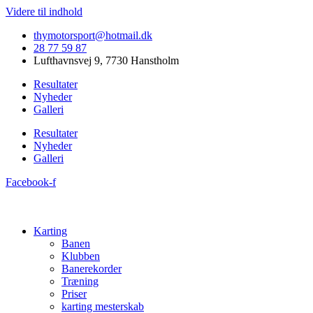
Videre til indhold
thymotorsport@hotmail.dk
28 77 59 87
Lufthavnsvej 9, 7730 Hanstholm
Resultater
Nyheder
Galleri
Resultater
Nyheder
Galleri
Facebook-f
Karting
Banen
Klubben
Banerekorder
Træning
Priser
karting mesterskab