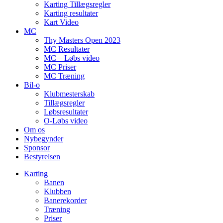
Karting Tillægsregler
Karting resultater
Kart Video
MC
Thy Masters Open 2023
MC Resultater
MC – Løbs video
MC Priser
MC Træning
Bil-o
Klubmesterskab
Tillægsregler
Løbsresultater
O-Løbs video
Om os
Nybegynder
Sponsor
Bestyrelsen
Karting
Banen
Klubben
Banerekorder
Træning
Priser